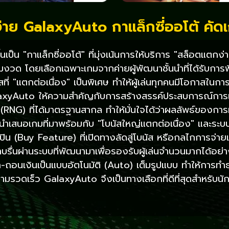
าย GalaxyAuto กาแล็กซี่ออโต้ คัด
็น "กาแล็กซี่ออโต้" ที่มุ่งเน้นการให้บริการ "สล็อตแตกง่
ข้มงวด โดยเลือกเฉพาะเกมจากค่ายผู้พัฒนาชั้นนำที่ได้รับการพ
สที่ "แตกต่อเนื่อง" เป็นพิเศษ ทำให้ผู้เล่นทุกคนมีโอกาสในก
alaxyAuto ให้ความสำคัญกับการสร้างสรรค์ประสบการณ์การเด
) ที่ได้มาตรฐานสากล ทำให้มั่นใจได้ว่าผลลัพธ์ของการหม
เสนอเกมที่มาพร้อมกับ "โบนัสใหญ่แตกต่อเนื่อง" และระบบกา
สปิน (Buy Feature) ที่เปิดทางลัดสู่โบนัส หรือกลไกการจ่
าบรื่นผ่านระบบที่พัฒนามาเพื่อรองรับผู้เล่นจำนวนมากได้อย
ถอนเงินเป็นแบบอัตโนมัติ (Auto) เต็มรูปแบบ ทำให้การทำธุ
รวดเร็ว GalaxyAuto จึงเป็นทางเลือกที่ดีที่สุดสำหรับนัก