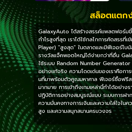
สล็อตแตกง่
GalaxyAuto ได้สร้างสรรค์แพลตฟอร์มขึ้นเป
กำไรสูงที่สุด เราได้ใช้กลไกการคัดสรรที่เ
Player) "สูงสุด" ในตลาดและมีฟีเจอร์โบนั
รางวัลแจ็คพอตใหญ่ได้ง่ายกว่าที่อื่น G
ใช้ระบบ Random Number Generator (RNG
อย่างแท้จริง ความโดดเด่นของเราคือการนำ
นที่มาพร้อมตัวคูณมหาศาล ฟีเจอร์ซื้อฟรี
มากมาย การเข้าถึงเกมเหล่านี้ทำได้อย่างร
ปฏิบัติการอย่างสมบูรณ์แบบ ระบบการฝาก-
ความมั่นคงทางการเงินและความใส่ใจในความ
สูง และความสนุกสนานครบวงจร